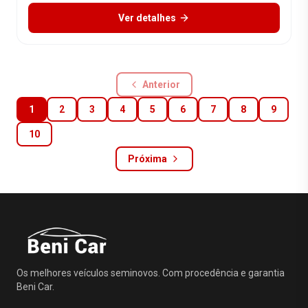
Ver detalhes
Anterior
1
2
3
4
5
6
7
8
9
10
Próxima
Os melhores veículos seminovos. Com procedência e garantia
Beni Car.