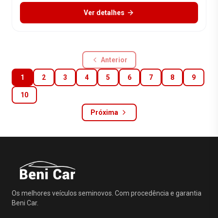
Ver detalhes
Anterior
1
2
3
4
5
6
7
8
9
10
Próxima
Os melhores veículos seminovos. Com procedência e garantia
Beni Car.