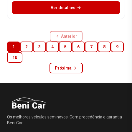
Ver detalhes
Anterior
1
2
3
4
5
6
7
8
9
10
Próxima
Os melhores veículos seminovos. Com procedência e garantia
Beni Car.