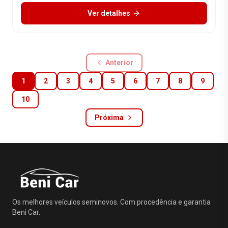
Ver detalhes
Anterior
1
2
3
4
5
6
7
8
9
10
Próxima
Os melhores veículos seminovos. Com procedência e garantia
Beni Car.