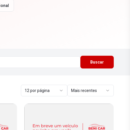
ional
Buscar
12 por página
Mais recentes