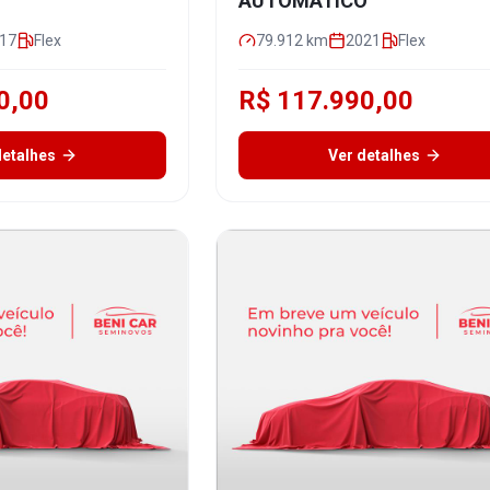
AUTOMÁTICO
17
Flex
79.912
km
2021
Flex
0,00
R$ 117.990,00
detalhes
Ver detalhes