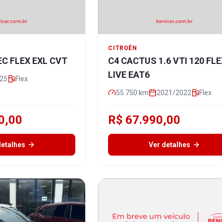
CITROËN
TEC FLEX EXL CVT
C4 CACTUS 1.6 VTI 120 FL
LIVE EAT6
25
Flex
55.750
km
2021/2022
Flex
0,00
R$ 67.990,00
detalhes
Ver detalhes