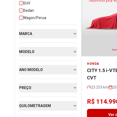
SUV
Sedan
Wagon/Perua
MARCA
MODELO
HONDA
ANO MODELO
CITY 1.5 i-V
CVT
23.253
km
20
PREÇO
R$ 114.99
QUILOMETRAGEM
Ver 