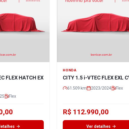
HONDA
TEC FLEX HATCH EX
CITY 1.5 i-VTEC FLEX EXL 
61.509
km
2023/2024
Flex
25
Flex
0,00
R$ 112.990,00
detalhes
Ver detalhes