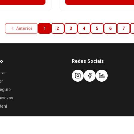
Anterior
1
2
3
4
5
6
7
ão
Redes Sociais
rar
er
eguro
minovos
Beni
Política de Privacidade
•
Termos de Uso