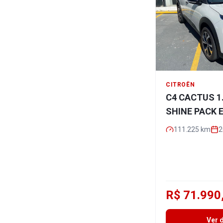
CITROËN
C4 CACTUS 1
SHINE PACK 
111.225
km
2
R$ 71.990
Ver 