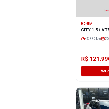
HONDA
CITY 1.5 i-V
43.889
km
20
R$ 121.99
Ver 