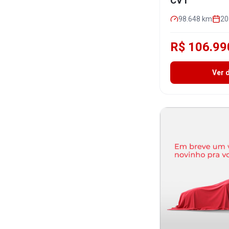
CVT
98.648
km
20
R$ 106.99
Ver 