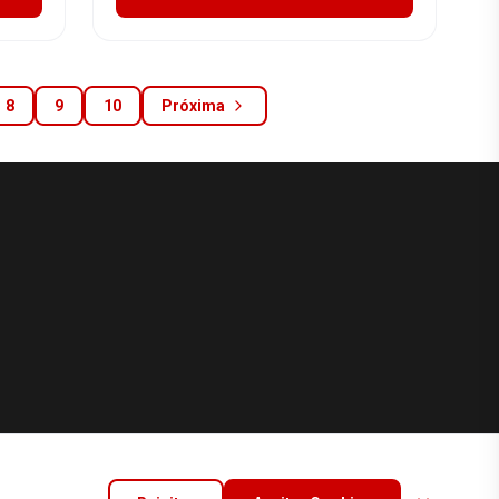
8
9
10
Próxima