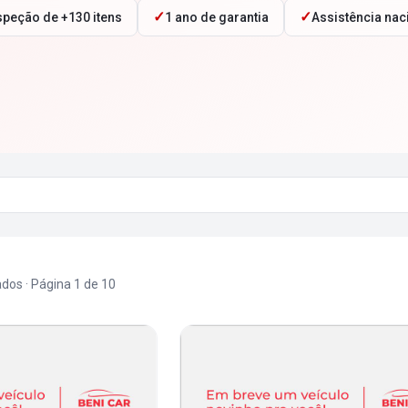
✓
✓
speção de +130 itens
1 ano de garantia
Assistência nac
ados
· Página
1
de
10