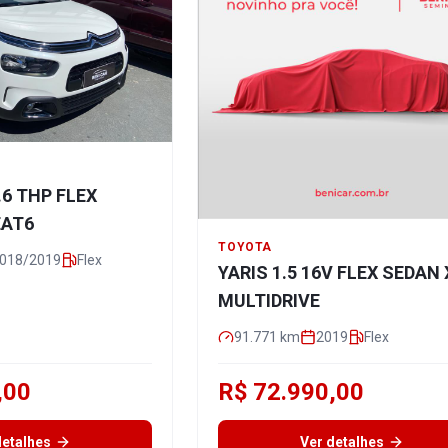
.6 THP FLEX
EAT6
TOYOTA
018/2019
Flex
YARIS 1.5 16V FLEX SEDAN 
MULTIDRIVE
91.771
km
2019
Flex
,00
R$ 72.990,00
detalhes
Ver detalhes