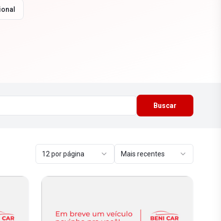
ional
Buscar
12 por página
Mais recentes