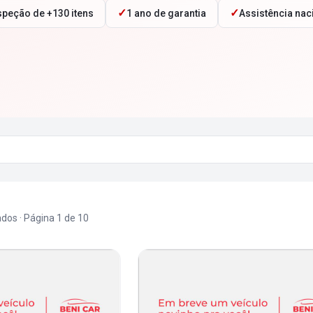
✓
✓
speção de +130 itens
1 ano de garantia
Assistência nac
ados
· Página
1
de
10