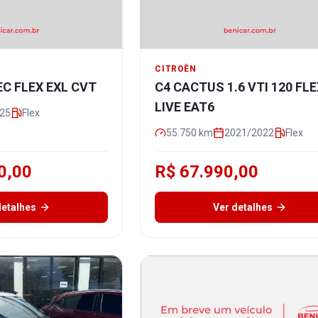
CITROËN
TEC FLEX EXL CVT
C4 CACTUS 1.6 VTI 120 FL
LIVE EAT6
25
Flex
55.750
km
2021/2022
Flex
0,00
R$ 67.990,00
detalhes
Ver detalhes