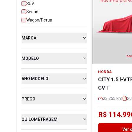
SUV
Sedan
Wagon/Perua
MARCA
MODELO
HONDA
ANO MODELO
CITY 1.5 i-V
CVT
23.253
km
20
PREÇO
R$ 114.99
QUILOMETRAGEM
Ver 