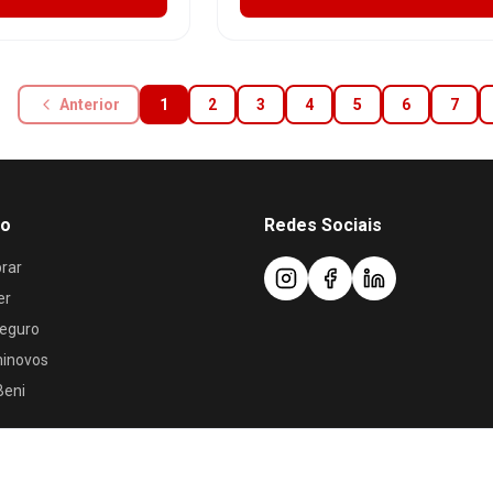
Anterior
1
2
3
4
5
6
7
ão
Redes Sociais
rar
er
eguro
minovos
Beni
Política de Privacidade
•
Termos de Uso