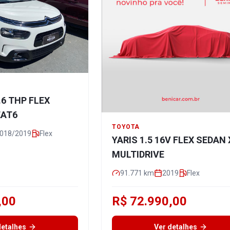
.6 THP FLEX
EAT6
TOYOTA
018/2019
Flex
YARIS 1.5 16V FLEX SEDAN 
MULTIDRIVE
91.771
km
2019
Flex
,00
R$ 72.990,00
detalhes
Ver detalhes