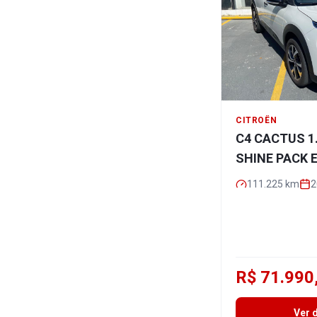
CITROËN
C4 CACTUS 1
SHINE PACK 
111.225
km
2
R$ 71.990
Ver 