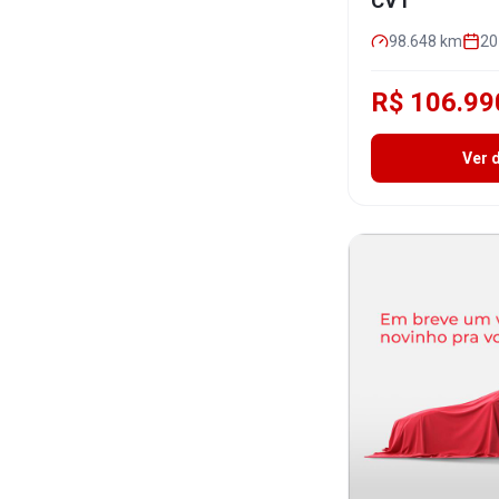
CVT
98.648
km
20
R$ 106.99
Ver 