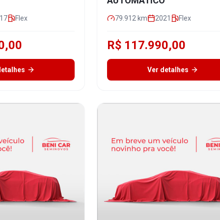
AUTOMÁTICO
17
Flex
79.912
km
2021
Flex
0,00
R$ 117.990,00
detalhes
Ver detalhes