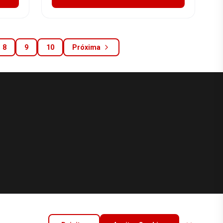
8
9
10
Próxima