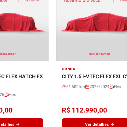
HONDA
TEC FLEX HATCH EX
CITY 1.5 i-VTEC FLEX EXL 
61.509
km
2023/2024
Flex
25
Flex
0,00
R$ 112.990,00
detalhes
Ver detalhes