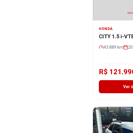
HONDA
CITY 1.5 i-V
43.889
km
20
R$ 121.99
Ver 